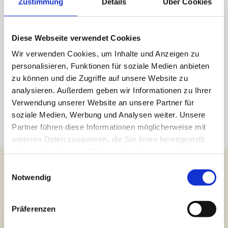
Zustimmung
Details
Über Cookies
Diese Webseite verwendet Cookies
Wir verwenden Cookies, um Inhalte und Anzeigen zu
personalisieren, Funktionen für soziale Medien anbieten
zu können und die Zugriffe auf unsere Website zu
analysieren. Außerdem geben wir Informationen zu Ihrer
Verwendung unserer Website an unsere Partner für
soziale Medien, Werbung und Analysen weiter. Unsere
Partner führen diese Informationen möglicherweise mit
weiteren Daten zusammen, die Sie ihnen bereitgestellt
haben oder die sie im Rahmen Ihrer Nutzung der Dienste
gesammelt haben.
Senden Sie uns eine Anfrage:
Einwilligungsauswahl
Notwendig
Präferenzen
Name*